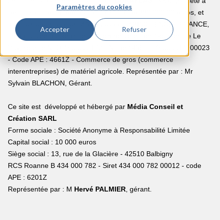
Le contenu du site est fourni par :
DURAPLAS
, SARL (société à
Paramètres du cookies
responsabilité limitée) au capital social de 380.000,00 euros, et
dont le siège social est ZA de Leygat - 43190 TENCE - FRANCE,
Accepter
Refuser
immatriculée au Registre du Commerce et des Sociétés de Le
Puy, sous le N° B 490 055 142 - N° de SIRET : 49005514200023
- Code APE : 4661Z - Commerce de gros (commerce
interentreprises) de matériel agricole. Représentée par : Mr
Sylvain BLACHON, Gérant.
Ce site est développé et hébergé par
Média Conseil et
Création SARL
Forme sociale : Société Anonyme à Responsabilité Limitée
Capital social : 10 000 euros
Siège social : 13, rue de la Glacière - 42510 Balbigny
RCS Roanne B 434 000 782 - Siret 434 000 782 00012 - code
APE : 6201Z
Représentée par : M
Hervé PALMIER
, gérant.