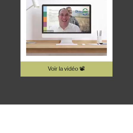
Voir la vidéo 📽️