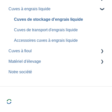
Cuves à engrais liquide
Cuves de stockage d'eau
Cuves de transport d'eau
Cuves de stockage d'engrais liquide
Tonnes à eau
Cuves de transport d'engrais liquide
Groupes d'arrosage
Accessoires cuves à engrais liquide
Cuves à fioul
Cuves à eau enterrées
Matériel d'élevage
Cuves de stockage fioul
Notre société
Cuves de transport fioul
Barrières de contention
Bacs à eau et brouettes