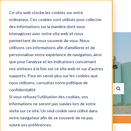
Français
Afficher le sous-menu pour les traductions
Ce site web stocke les cookies sur votre
ordinateur. Ces cookies sont utilisés pour collecter
des informations sur la manière dont vous
interagissez avec notre site web et nous
permettent de nous souvenir de vous. Nous
utilisons ces informations afin d'améliorer et de
personnaliser votre expérience de navigation, ainsi
que pour l'analyse et les indicateurs concernant
La réponse à toutes vos questions
nos visiteurs à la fois sur ce site web et sur d'autres
sur les cuves !
supports. Pour en savoir plus sur les cookies que
nous utilisons, consultez notre politique de
confidentialité
Si vous refusez l'utilisation des cookies, vos
Il n'y a aucune suggestion car le champ de recherche es
informations ne seront pas suivies lors de votre
visite sur ce site. Un seul cookie sera utilisé dans
votre navigateur afin de se souvenir de ne pas
suivre vos préférences.
Base de connaissances