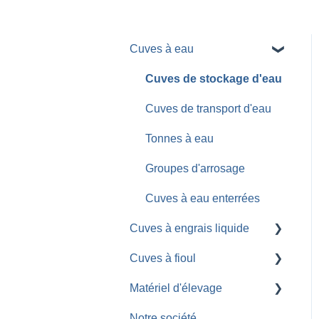
Cuves à eau
Cuves de stockage d'eau
Cuves de transport d'eau
Tonnes à eau
Groupes d'arrosage
Cuves à eau enterrées
Cuves à engrais liquide
Cuves à fioul
Cuves de stockage
d'engrais liquide
Matériel d'élevage
Cuves de stockage fioul
Cuves de transport
Notre société
Cuves de transport fioul
Barrières de contention